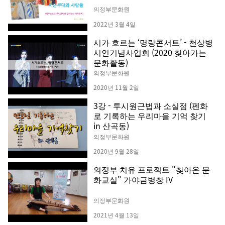
의정부문화원
2022년 3월 4일
시가 흐르는 ‘명랑콘서트’ - 천상병
시인기념사업회 (2020 찾아가는
문화활동)
의정부문화원
2020년 11월 2일
3강 - 투시원근법과 소실점 (펜화
로 기록하는 우리마을 기억 찾기
in 산곡동)
의정부문화원
2020년 9월 28일
의정부 치유 프로젝트 "찾아온 문
화교실" 가야금병창 IV
의정부문화원
2021년 4월 13일