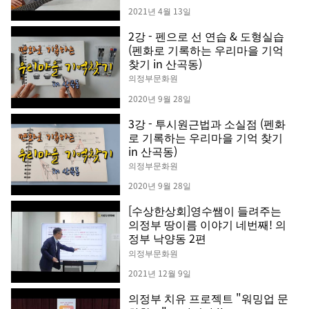
2021년 4월 13일
2강 - 펜으로 선 연습 & 도형실습
(펜화로 기록하는 우리마을 기억
찾기 in 산곡동)
의정부문화원
2020년 9월 28일
3강 - 투시원근법과 소실점 (펜화
로 기록하는 우리마을 기억 찾기
in 산곡동)
의정부문화원
2020년 9월 28일
[수상한상회]영수쌤이 들려주는
의정부 땅이름 이야기 네번째! 의
정부 낙양동 2편
의정부문화원
2021년 12월 9일
의정부 치유 프로젝트 "워밍업 문