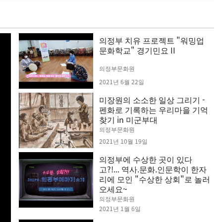
의정부 치유 프로젝트 "워밍업
문화학교" 경기민요 II
의정부문화원
2021년 6월 22일
미장원의 소소한 일상 그리기 -
펜화로 기록하는 우리마을 기억
찾기 in 미군부대
의정부문화원
2021년 10월 19일
의정부에 수상한 곳이 있다
고?!... 역사.문화.인문학이 한자
리에 모인 "수상한 상회"로 놀러
오세요~
의정부문화원
2021년 1월 6일