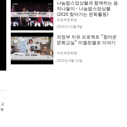
나눔팝스앙상블과 함께하는 음
악나들이 - 나눔팝스앙상블
(2020 찾아가는 문화활동)
의정부문화원
2020년 11월 9일
의정부 치유 프로젝트 "찾아온
문화교실" 미켈란젤로 이야기
의정부문화원
2020년 8월 12일
 교
신청