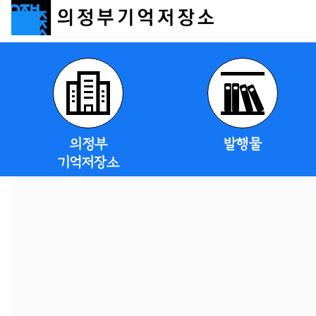
의정부
발행물
기억저장소