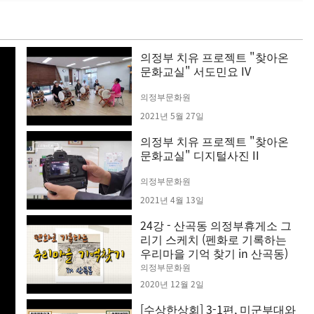
의정부 치유 프로젝트 "찾아온
문화교실" 서도민요 IV
의정부문화원
2021년 5월 27일
의정부 치유 프로젝트 "찾아온
문화교실" 디지털사진 II
의정부문화원
2021년 4월 13일
24강 - 산곡동 의정부휴게소 그
리기 스케치 (펜화로 기록하는
우리마을 기억 찾기 in 산곡동)
의정부문화원
2020년 12월 2일
[수상한상회] 3-1편, 미군부대와