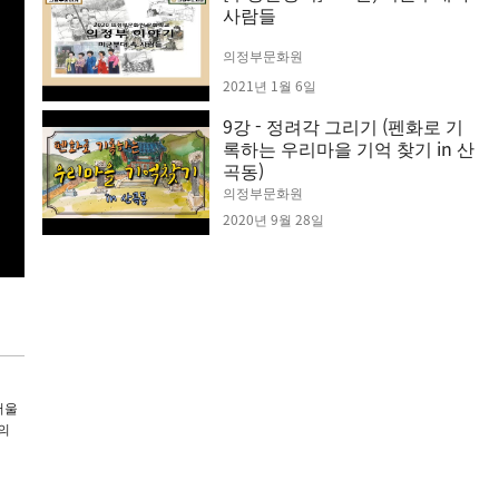
사람들
의정부문화원
2021년 1월 6일
9강 - 정려각 그리기 (펜화로 기
록하는 우리마을 기억 찾기 in 산
곡동)
의정부문화원
2020년 9월 28일
어울
의