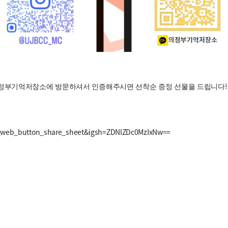
의정부기억저장소에 방문하셔서 인증해주시면 선착순 증정 선물을 드립니다!
g_web_button_share_sheet&igsh=ZDNlZDc0MzIxNw==